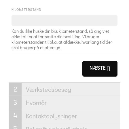
KILOMETERSTAND
Kan du ikke huske din bils kilometerstand, så angiv et
cirka tal for at fortsætte din bestilling. Vi bruger
kilometerstanden til bl.a. at afdække, hvor lang tid der
skal bruges på et eftersyn.
NÆSTE
Værkstedsbesøg
Hvornår
Kontaktoplysninger