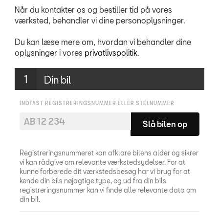
ServiceCam
Når du kontakter os og bestiller tid på vores
værksted, behandler vi dine personoplysninger.
Synstjek
Du kan læse mere om, hvordan vi behandler dine
NYHEDER
oplysninger i vores
privatlivspolitik
.
TILBEHØR
Din bil
OM OS
INDTAST REGISTRERINGSNUMMER ELLER STELNUMMER
Slå bilen op
RESERVEDELE
Registreringsnummeret kan afklare bilens alder og sikrer
vi kan rådgive om relevante værkstedsydelser.​ For at
kunne forberede dit værkstedsbesøg har vi brug for at
kende din bils nøjagtige type, og ud fra din bils
registreringsnummer kan vi finde alle relevante data om
din bil.