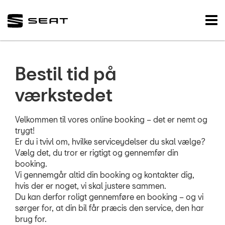
SEAT
Tog
nav
FORSIDE
BRUGTE BILER
Bestil tid på
VÆRKSTED
værkstedet
Koncepter og se
Velkommen til vores online booking – det er nemt og
trygt!
Bestil tid på vær
Er du i tvivl om, hvilke serviceydelser du skal vælge?
5+ serviceefters
Vælg det, du tror er rigtigt og gennemfør din
booking.
Service & Rep a
Vi gennemgår altid din booking og kontakter dig,
hvis der er noget, vi skal justere sammen.
Prismatch
Du kan derfor roligt gennemføre en booking – og vi
sørger for, at din bil får præcis den service, den har
MinSEAT
brug for.