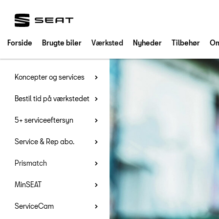
SEAT
Forside
Brugte biler
Værksted
Nyheder
Tilbehør
Om
Koncepter og services
Bestil tid på værkstedet
5+ serviceeftersyn
Service & Rep abo.
Prismatch
MinSEAT
ServiceCam