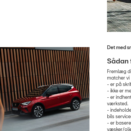
Det med s
Sådan 
Fremlæg dit
matcher vi 
- er på skrif
- ikke er 
- er indhen
værksted.
- indeholde
bils servi
- er baser
væsker/olie