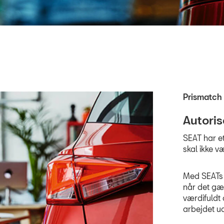
Prismatch
Autoris
SEAT har et
skal ikke v
Med SEATs 
når det gæl
værdifuldt 
arbejdet u